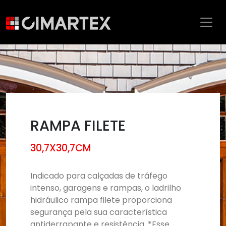
RAMPA FILETE
30,7X30,7CM
Indicado para calçadas de tráfego
intenso, garagens e rampas, o ladrilho
hidráulico rampa filete proporciona
segurança pela sua característica
antiderrapante e resistência. *Esse