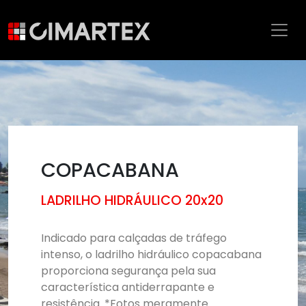
COPACABANA
LADRILHO HIDRÁULICO 20x20
Indicado para calçadas de tráfego
intenso, o ladrilho hidráulico copacabana
proporciona segurança pela sua
característica antiderrapante e
resistência. *Fotos meramente