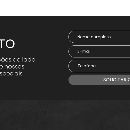
TO
ções ao lado
e nossos
speciais
SOLICITAR